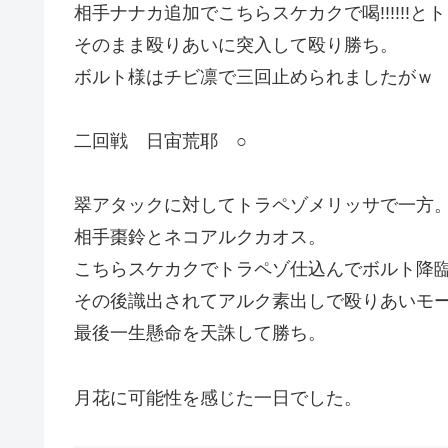
相手ナナカ追加でこちらスケカクで喝!!!!!!
そのまま殴りあいに突入して殴り勝ち。
ボルト様はチビ凛で三回止められましたがｗ
二回戦 日宙荒耶 ○
翠アタックに対してトラペゾメリッサで一方
相手棗鈴とネコアルクカオス。
こちらスケカクでトラペゾ仕込んでボルト降
その後識出されてアルク素出しで殴りあいモ
最後一生懸命を天誅して勝ち。
月花に可能性を感じた一日でした。