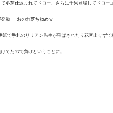
きて冬芽仕込まれてドロー、さらに千果登場してドロー
発動･･･おのれ落ち物めｗ
も手紙で手札のリリアン先生が飛ばされたり花音出せずで
負けてたので負けということに。