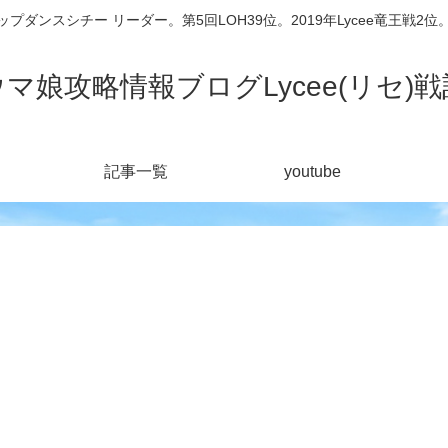
シチー リーダー。第5回LOH39位。2019年Lycee竜王戦2位。201
ウマ娘攻略情報ブログLycee(リセ)戦
記事一覧
youtube