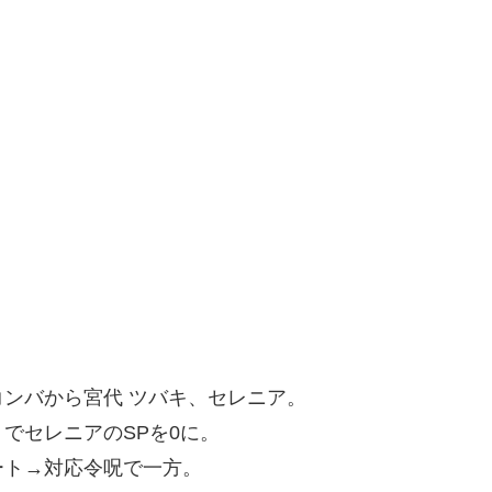
ンバから宮代 ツバキ、セレニア。
でセレニアのSPを0に。
ート→対応令呪で一方。