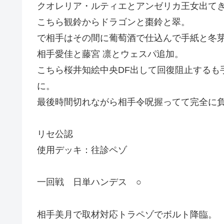
クオレリア・ルティエとアンゼリカ王女出て
こちら観鈴からドラゴンと棗鈴と翠。
で相手はその間に葡萄酒で仕込んで手紙と冬芽
相手愛佳と藤宮 凛とウェスパ追加。
こちら桜井知絵中央DF出して回復阻止する
に。
最後時間切れながら相手令呪握ってて完全に
リセ公認
使用デッキ：往診ペゾ
一回戦 日単ハンデス ○
相手美月で取材対応トラペゾでボルト降臨。