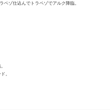
とトラペゾ仕込んでトラペゾでアルク降臨。
。
臨。
ード。