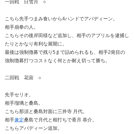
一回戦 日雪月 ○
こちら先手つまみ食いから4ハンドでアバディーン。
相手崩拳の人。
こちらその後岸田様など追加し、相手のアブリルを逮捕し
たりとかなり有利な展開に。
最後は強制徴募で残り5まで詰められるも、相手2発目の
強制徴募打つコストなく何とか耐え切って勝ち。
二回戦 花宙 ○
先手セリオ。
相手瑠璃と桑島。
こちら那須と桑島対面に三井寺 月代。
相手
兼定
桑島で月代と相打ちで香月 恭介。
こちらアバディーン追加。