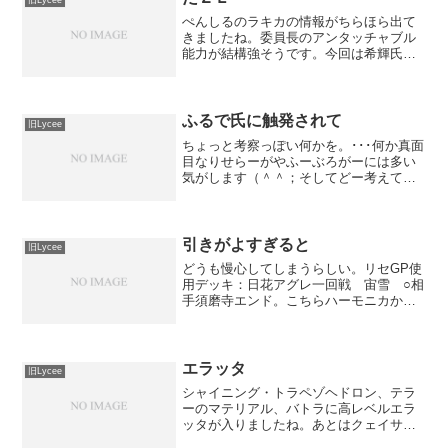
ぺんしるのラキカの情報がちらほら出て
きましたね。委員長のアンタッチャブル
能力が結構強そうです。今回は希輝氏に
トラペゾ倒してやんよ、って言われたの
でそれで出てますｗリセテイキ使用デッ
キ：シャイニング・トラペゾヘドロン一
回戦 宙単 ○相手セイバ...
ふるで氏に触発されて
旧Lycee
ちょっと考察っぽい何かを。･･･何か真面
目なりせらーがやふーぶろがーには多い
気がします（＾＾；そしてどー考えても
過去にこれ書いた気しかしないけど、ち
ょっと見返してとりあえず半年は書いて
なかったので焼き増しっぽいですが書い
てみます。･･･昔の...
引きがよすぎると
旧Lycee
どうも慢心してしまうらしい。リセGP使
用デッキ：日花アグレ一回戦 宙雪 ○相
手須磨寺エンド。こちらハーモニカから
ミズキと羊？このあと桐人と沙耶追加さ
れて殴りあい。懸命後のカード次第では
詰んでたけど引かれなかったので何と
か。二回戦 雪単 ×相...
エラッタ
旧Lycee
シャイニング・トラペゾヘドロン、テラ
ーのマテリアル、バトラに高レベルエラ
ッタが入りましたね。あとはクェイサー
関連も概ね修正入ってていい感じです。