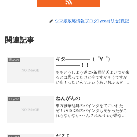
ウマ娘攻略情報ブログLycee(リセ)戦記
関連記事
キタ―――――（゜∀゜）
旧Lycee
―――――！！
ああどうしよう遂にk茶居間氏よいつか来
るとは思ってたけど今ですがそうですが
いあｔったいんｖふぃうあいおふぁｗ･･･
ふぅ。のっけから失礼。以下本スレから
のコピペ↓ネーブル2.0■ カード種類数：
全109種（予定・プロモーションカード除
ねんがんの
旧Lycee
く）・キ...
東方雅華乱舞のバインダをてにいれた
ぞ！↓VISIONのバインダも良かったがこ
れもなかなか･･･ん？れみりゃが居な
い･･･だと･･･！だが俺は騙されない。こ
れはきっと裏面に･･･↓（・3・）アルェー
何か寂しくないですか？ま、まぁいい･･･
所詮...
だＺＥ
旧Lycee