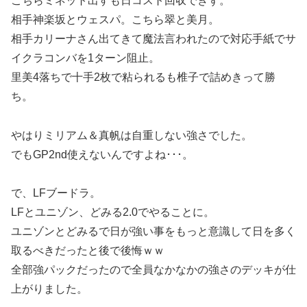
こちらミネット出すも日コスト回収できず。
相手神楽坂とウェスパ。こちら翠と美月。
相手カリーナさん出てきて魔法言われたので対応手紙でサ
イクラコンバを1ターン阻止。
里美4落ちで十手2枚で粘られるも椎子で詰めきって勝
ち。
やはりミリアム＆真帆は自重しない強さでした。
でもGP2nd使えないんですよね･･･。
で、LFブードラ。
LFとユニゾン、どみる2.0でやることに。
ユニゾンとどみるで日が強い事をもっと意識して日を多く
取るべきだったと後で後悔ｗｗ
全部強パックだったので全員なかなかの強さのデッキが仕
上がりました。