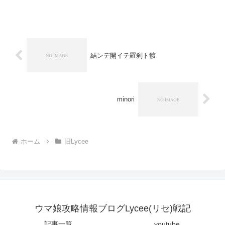
が、ちょっとというか相変わらず突っ込
みどころが多すぎるQ＆AについてｗＱ．
「高遠鈴香」が場から離...
結ンデ開イテ羅刹ト骸
minori
ホーム
旧Lycee
ウマ娘攻略情報ブログLycee(リセ)戦記
記事一覧
youtube