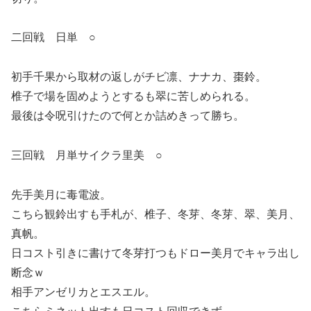
二回戦 日単 ○
初手千果から取材の返しがチビ凛、ナナカ、棗鈴。
椎子で場を固めようとするも翠に苦しめられる。
最後は令呪引けたので何とか詰めきって勝ち。
三回戦 月単サイクラ里美 ○
先手美月に毒電波。
こちら観鈴出すも手札が、椎子、冬芽、冬芽、翠、美月、
真帆。
日コスト引きに書けて冬芽打つもドロー美月でキャラ出し
断念ｗ
相手アンゼリカとエスエル。