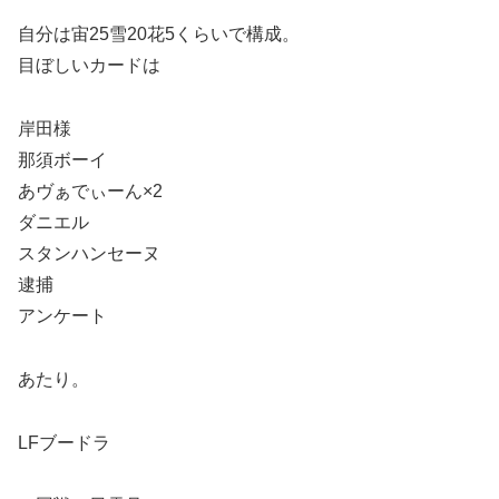
自分は宙25雪20花5くらいで構成。
目ぼしいカードは
岸田様
那須ボーイ
あヴぁでぃーん×2
ダニエル
スタンハンセーヌ
逮捕
アンケート
あたり。
LFブードラ