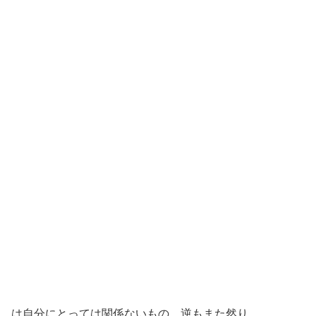
は自分にとっては関係ないもの。逆もまた然り。