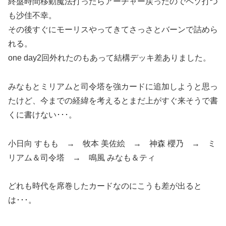
終盤時間移動魔法打ったらアーチャー戻ったのでペゾ打つ
も沙佳不幸。
その後すぐにモーリスやってきてさっさとバーンで詰めら
れる。
one day2回外れたのもあって結構デッキ差ありました。
みなもとミリアムと司令塔を強カードに追加しようと思っ
たけど、今までの経緯を考えるとまだ上がすぐ来そうで書
くに書けない･･･。
小日向 すもも → 牧本 美佐絵 → 神森 櫻乃 → ミ
リアム＆司令塔 → 鳴風 みなも＆ティ
どれも時代を席巻したカードなのにこうも差が出ると
は･･･。