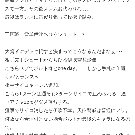
終盤メレムとフィアッカ出てくるもメレムはトラペゾラン
スで一方。その後メレムお代わりなし。
最後はランスに缶蹴り張って投擲で詰み。
三回戦 雪単伊吹ちひろシュート ×
大賢者にデッキ貸すと決まってこうなるんだよなぁ･･･。
相手先手シュートからちひろ伊吹雪花沙佳。
こちらペゾでボルト様とone day。･･･しかし手札に缶蹴
り×2とランスｗ
相手サイコキネシス追加。
こちら1ターンは通るも2ターンサイコで止められる。途
中アチャzeroがダメ落ちする。
狙撃でサイコ消したら伊吹不幸。天誅警戒は普通にアリ。
何故なら合理引けない場合ボルトが最後のキャラになるの
で。