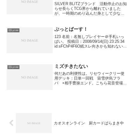
SILVER BLITZブランド 活動停止のお知
らせ長らくTCG界から離れていました
が、一時期のめり込んだ身として少なか
らずショックを受けています。近頃はス
マホゲー等のどこでもいつでも好きなだ
け参加出来るコミュニケーションツール
ぶっとばーす！
旧Lycee
が流行ってい...
123 名前：名無しプレイヤー＠手札いっ
ぱい。 投稿日：2008/09/14(日) 23:25:34
id:sFChP4F6O紙スレ向きかも知れない
が、ちょっとネタ振り根良のプロジェク
トでマジモンと英雄のテーマを使うデッ
キってどうだろうかA...
ミズチきたない
旧Lycee
何だあの利便性は。リセウィークリー使
用デッキ：日単一回戦 宙雪伊烏フラ
バ ×相手曹操エンド。こちら花音登場対
応シュート。ルポと袁術追加したけどこ
れがミス。返し爆破花音で花音下出した
ら爆破。羊出したら爆破。アルェー相手
キャラ出さないよ？ｗそん...
カオスオンライン 厨カードばらまき中