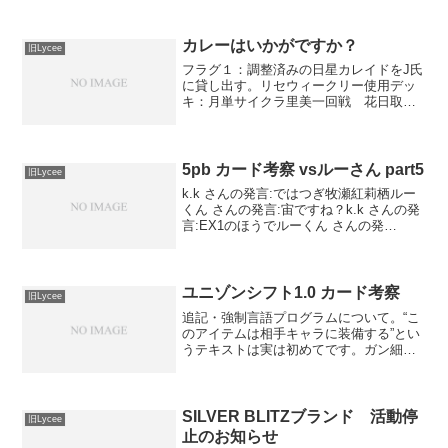
カレーはいかがですか？
旧Lycee
フラグ１：調整済みの日星カレイドをJ氏
に貸し出す。リセウィークリー使用デッ
キ：月単サイクラ里美一回戦 花日取
材 ○初手サイクラエンド。相手翠と西村
このみ。こっちいたずらで桜井知絵落と
して亜多良で指定、さらにV酵素出して十
手をV酵素に装備。相...
5pb カード考察 vsルーさん part5
旧Lycee
k.k さんの発言:ではつぎ牧瀬紅莉栖ルー
くん さんの発言:宙ですね？k.k さんの発
言:EX1のほうでルーくん さんの発
言:EX1ですかk.k さんの発言:委員長と比
較してしまう自分がいる出たターンから
守れるのは大きいかなぁとルーくん さ...
ユニゾンシフト1.0 カード考察
旧Lycee
追記・強制言語プログラムについて。“こ
のアイテムは相手キャラに装備する”とい
うテキストは実は初めてです。ガン細胞
は“このアイテムはこのアイテムの持ち主
のキャラに装備できない。”というテキス
トなので問題なかったのですが･･･。これ
って張ったあ...
SILVER BLITZブランド 活動停
旧Lycee
止のお知らせ