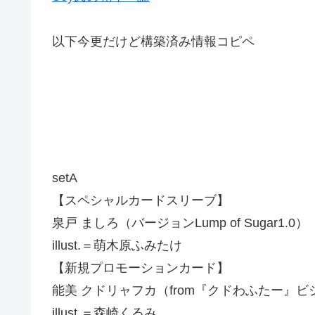
以下今更だけど構築済み情報コピペ
setA
【スペシャルカードスリーブ】
泉戸 ましろ（バージョンLump of Sugar1.0）
illust.＝萌木原ふみたけ
【新規プロモーションカード】
能美 クドリャフカ（from『クドわふたー』
illust.＝森崎くるみ