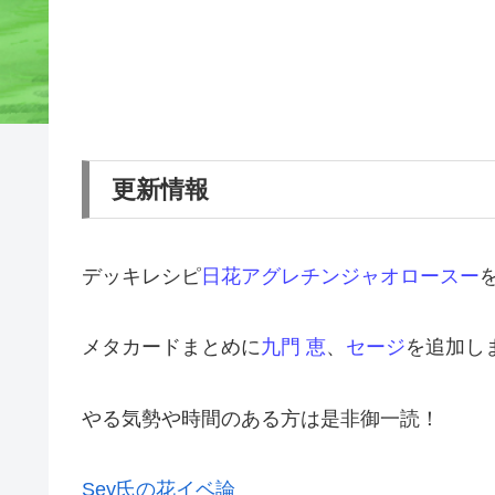
更新情報
デッキレシピ
日花アグレチンジャオロース
ー
メタカードまとめに
九門 恵
、
セージ
を追加し
やる気勢や時間のある方は是非御一読！
Sey氏の花イベ論