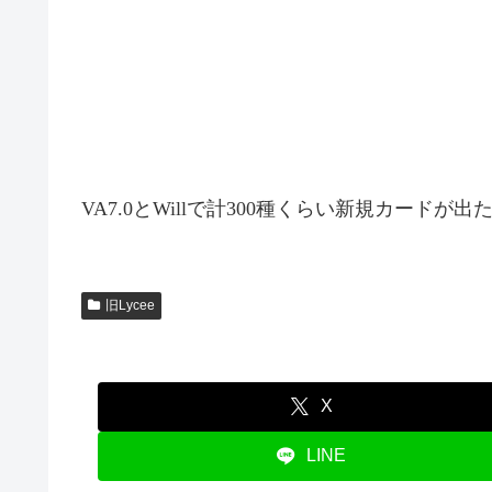
VA7.0とWillで計300種くらい新規カー
旧Lycee
X
LINE