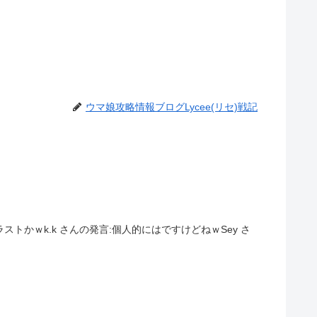
ウマ娘攻略情報ブログLycee(リセ)戦記
ストかｗk.k さんの発言:個人的にはですけどねｗSey さ