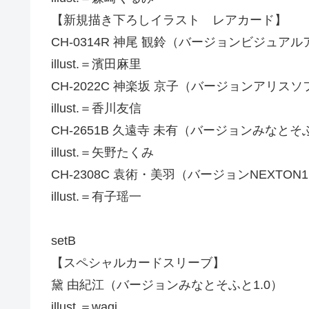
【新規描き下ろしイラスト レアカード】
CH-0314R 神尾 観鈴（バージョンビジュ
illust.＝濱田麻里
CH-2022C 神楽坂 京子（バージョンアリスソフ
illust.＝香川友信
CH-2651B 久遠寺 未有（バージョンみなとそふ
illust.＝矢野たくみ
CH-2308C 袁術・美羽（バージョンNEXTON1
illust.＝有子瑶一
setB
【スペシャルカードスリーブ】
黛 由紀江（バージョンみなとそふと1.0）
illust.＝wagi