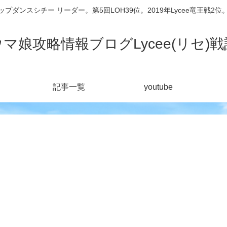
シチー リーダー。第5回LOH39位。2019年Lycee竜王戦2位。201
ウマ娘攻略情報ブログLycee(リセ)戦
記事一覧
youtube