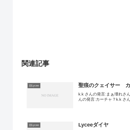
関連記事
聖痕のクェイサー カー
旧Lycee
k.k さんの発言:まぁ壊れ
んの発言:カーチャ？k.k 
Lyceeダイヤ
旧Lycee