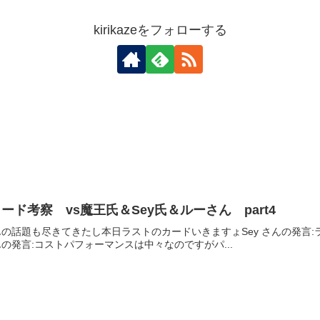
kirikazeをフォローする
ド考察 vs魔王氏＆Sey氏＆ルーさん part4
さんの話題も尽きてきたし本日ラストのカードいきますょSey さんの発言:ラ
さんの発言:コストパフォーマンスは中々なのですがパ...