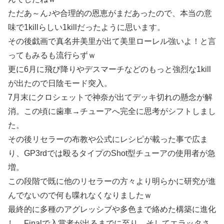
ただあ～ん♪や合理的の恩恵がまだあったので、本当の意
味で1killらしい1killだったように思います。
その後戯画で真名井美里が出て美里ローレル強いよ！と言
ってもみるも流行らずｗ
更に6月に飛び降りやデスマーチなどのもっと強烈な1kill
が出たので日陰モード突入。
7月末にクロシェットで神奈が出てデッキ切れの懸念が解
消。この頃に歯車→チューアへ完全に思考がシフトしまし
た。
その後リセラーの布教や公式にレシピが載った事で広ま
り、GP3rdでは殴るタイプのShot型チューアの使用者が急
増。
この段階で既に他のリセラーの方々より明らかに研究が進
んでないので何も喋れなくなりましたｗ
最終的に多種のアグレッシブや多色まで絡めた構築に進化
し、Finalで入賞者が出るまでに至り、そしてエラッタさ