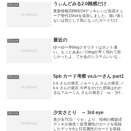
まとまらない…。花雪は息長、雪単は千
うぃんどみる2.0雑感だけ
旧Lycee
尋の扱い...
更新情報2009/6/24デッキレシピ宙花チュ
ーア智代1Shotを追加しました。強い強く
ないは別として気になったカードだけピ
ックアップ。ミネット迅速術とかと合わ
せると空気キャラ(タダキャラは1ハンド
消費、空気キャラは消費0)に。8Hitだと...
最近の
旧Lycee
ゆーゆー亭blogクオリティはホント凄
い。もっとああいうblogが早く現れて欲
しかったよ、てかあのシステムいいな
ぁ･･･。リセウィークリー使用デッキ：テ
ラペゾ一回戦 宙雪フラバ ○マリガンス
タートで後攻選択。相手ラムダと沙耶。
こちらドローか...
5pb カード考察 vsルーさん part1
旧Lycee
k.k さんの発言:ノルーくん さんの発言:ノ
k.k さんの発言:今声をかけた意味はわか
るな？ルーくん さんの発言:(`・ω・´)ｷﾘｯ
k.k さんの発言:今回は予習ばっちりです
かに？ルーくん さんの発言:バッチリかど
うかは怪しいですがｗk...
少女さとり ～ 3rd eye
旧Lycee
美少女TCG「リセ」より、恒例の構築済
デッキが発売！宙雪属性のカードを収録
したデッキAと日花属性のカードを収録し