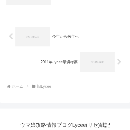
たデッキBの2種類が同時リリース！さら
にリセのキャラクターイラストを用いた
ホログラム使用の特製スリーブ65枚セッ
トと、デッキセパ...
今年から来年へ
2011年 lycee環境考察
ホーム
旧Lycee
ウマ娘攻略情報ブログLycee(リセ)戦記