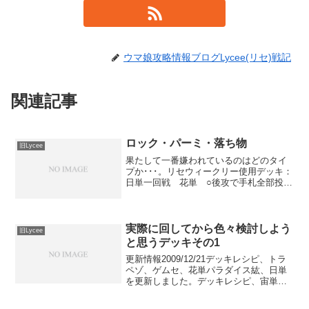
ウマ娘攻略情報ブログLycee(リセ)戦記
関連記事
ロック・パーミ・落ち物
旧Lycee
果たして一番嫌われているのはどのタイ
プか･･･。リセウィークリー使用デッキ：
日単一回戦 花単 ○後攻で手札全部投げ
て観鈴花音コンバ込みのフル展開。トラ
ップチート発動で相手投了。二回戦 月
単サイクラ里美 ×時間無制限ルールで膠
着状態になった。...
実際に回してから色々検討しよう
旧Lycee
と思うデッキその1
更新情報2009/12/21デッキレシピ、トラ
ペゾ、ゲムセ、花単パラダイス紘、日単
を更新しました。デッキレシピ、宙単唯
湖荒耶、花単ローレル1Shot、雪宙シュー
トを追加しました。ダメだ花雪と雪単が