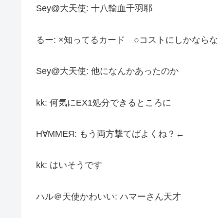
Sey@大天使: 十八輸血千羽耶
るー: ×知ってるカード ○コストにしかなら
Sey@大天使: 他になんかあったのか
kk: 何気にEX1処分できるところに
Н∀ММЕЯ: もう両方撃てばよくね？←
kk: はいそうです
ハル＠天使かわいい: ハマーさん天才