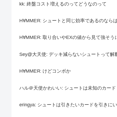
kk: 終盤コスト増えるのってどうなのって
Н∀ММЕЯ: シュートと同じ効率であるのなら
Н∀ММЕЯ: 取り合いやEXの値から見て強そ
Sey@大天使: デッキ減らないシュートって
Н∀ММЕЯ: けどコンボか
ハル＠天使かわいい: シュートは未知のカー
eringya: シュートは引きたいカードを引