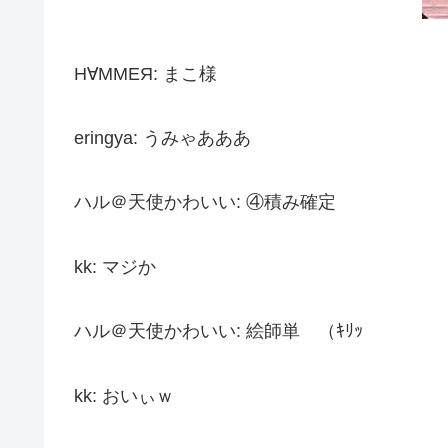
Н∀ММЕЯ: まこ様
eringya: うみゃあああ
ハル＠天使かわいい: ④積み確定
kk: マジか
ハル＠天使かわいい: 絵師単 （ｷﾘｯ
kk: おいぃｗ