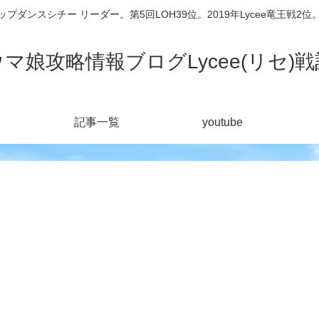
シチー リーダー。第5回LOH39位。2019年Lycee竜王戦2位。201
ウマ娘攻略情報ブログLycee(リセ)戦
記事一覧
youtube