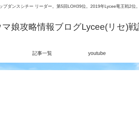
シチー リーダー。第5回LOH39位。2019年Lycee竜王戦2位。201
ウマ娘攻略情報ブログLycee(リセ)戦
記事一覧
youtube