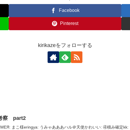
Facebook
Pinterest
kirikazeをフォローする
察 part2
МЕЯ: まこ様eringya: うみゃあああハル＠天使かわいい: ④積み確定kk