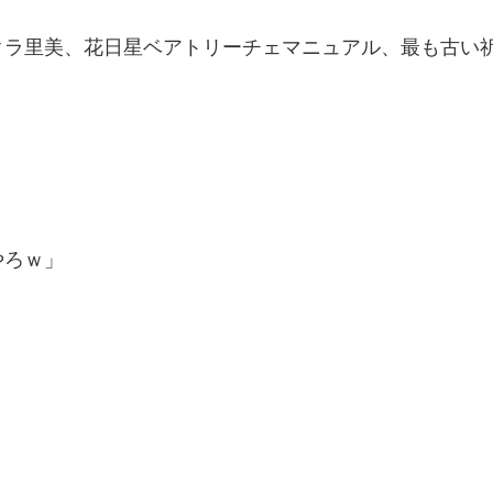
里美、花日星ベアトリーチェマニュアル、最も古い祈り1
やろｗ」