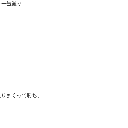
カー缶蹴り
。
殴りまくって勝ち。