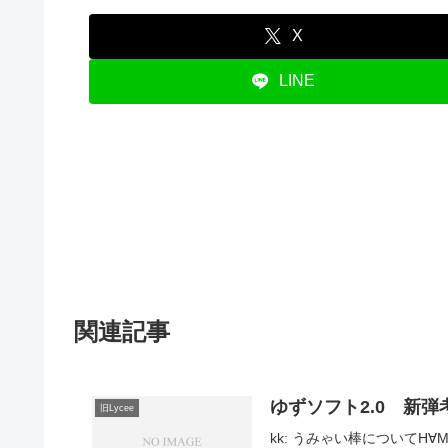
X
LINE
関連記事
ゆずソフト2.0 新弾考
旧Lycee
kk: うみゃい棒についてН∀М