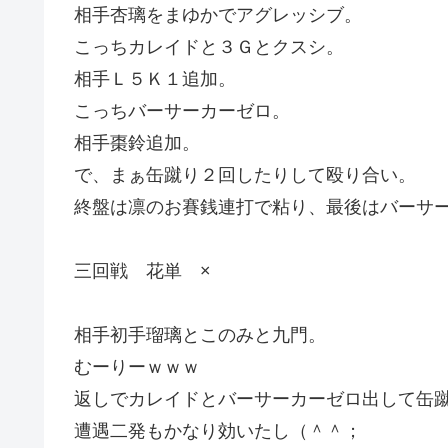
相手杏璃をまゆかでアグレッシブ。
こっちカレイドと３Ｇとクスシ。
相手Ｌ５Ｋ１追加。
こっちバーサーカーゼロ。
相手棗鈴追加。
で、まぁ缶蹴り２回したりして殴り合い。
終盤は凛のお賽銭連打で粘り、最後はバーサ
三回戦 花単 ×
相手初手瑠璃とこのみと九門。
むーりーｗｗｗ
返しでカレイドとバーサーカーゼロ出して缶
遭遇二発もかなり効いたし（＾＾；