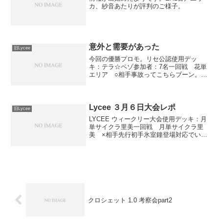
カ、紗音あたりが評判のご様子。
意外と需要があった
旧Lycee
今回の優勝プロモ。リセ公認使用デッ
キ：テラ☆ペゾ参加者：7名一回戦 花単
エリア ○相手事故ってこちらブーン。二
回戦 宙単 ○ペゾでランス出して手札に
バトラとペゾとスケカクあって合理仕込
むかー、って思ってたら合理がいきなり3
枚落ちて全落ちに。...
Lycee ３月６日大会レポ
旧Lycee
LYCEE ウィークリー大会使用デッキ：月
単サイクラ里美一回戦 月単サイクラ里
美 ×相手先行初手氷室鐘登場対応でいた
ずら。バゼット、セレニアとなかなかい
い落とし。こっちもう一枚いたずらあっ
たが相手恋愛探偵使用せずバゼット登場
でエンド。こっち...
クロシェット 1.0 考察会part2