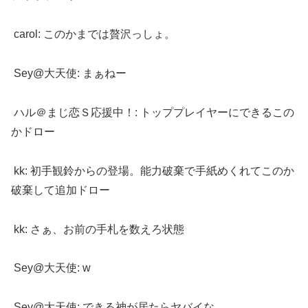
carol: このかまでは贅沢っしょ。
Sey@大天使: まぁねー
ハル＠まじ恋Ｓ応援中！: トッププレイヤーにできるこの
かドロー
kk: 初手観鈴からの登場。能力破棄で手紙めくれてこのか
破棄して追加ドロー
kk: さぁ、お前の手札を数えろ状態
Sey@大天使: w
Sey@大天使: できる神が居たらヤバイな