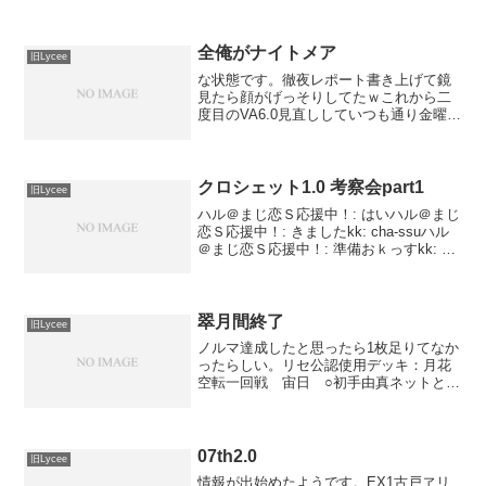
全俺がナイトメア
旧Lycee
な状態です。徹夜レポート書き上げて鏡
見たら顔がげっそりしてたｗこれから二
度目のVA6.0見直ししていつも通り金曜に
なったらランキング上げようかな、と思
ってる次第です。今のところ10枚強いカ
ードが上がってないので無理やり10枚に
揃えるのと、寝...
クロシェット1.0 考察会part1
旧Lycee
ハル＠まじ恋Ｓ応援中！: はいハル＠まじ
恋Ｓ応援中！: きましたkk: cha-ssuハル
＠まじ恋Ｓ応援中！: 準備おｋっすkk: 大
天使さもんするハル＠まじ恋Ｓ応援中！:
まじか*** kk added Sey@大天使 ***ハル
＠まじ恋...
翠月間終了
旧Lycee
ノルマ達成したと思ったら1枚足りてなか
ったらしい。リセ公認使用デッキ：月花
空転一回戦 宙日 ○初手由真ネットと愛
佳。相手瑛里華登場対応で空転衛宮。そ
の後詩音だして魅音出して勝ち。二回
戦 日単 ×ダンスパーティ引くの遅いｗ
ｗ3回スルーした後で...
07th2.0
旧Lycee
情報が出始めたようです。EX1古戸ヱリ