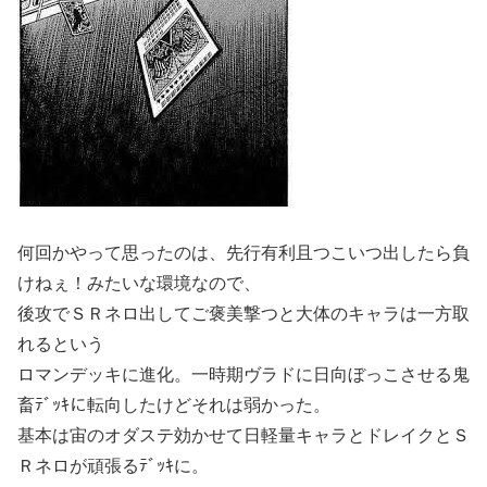
何回かやって思ったのは、先行有利且つこいつ出したら負
けねぇ！みたいな環境なので、
後攻でＳＲネロ出してご褒美撃つと大体のキャラは一方取
れるという
ロマンデッキに進化。一時期ヴラドに日向ぼっこさせる鬼
畜ﾃﾞｯｷに転向したけどそれは弱かった。
基本は宙のオダステ効かせて日軽量キャラとドレイクとＳ
Ｒネロが頑張るﾃﾞｯｷに。