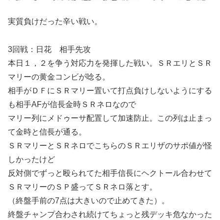
実質負けだった辛い戦い。
3回戦：日花 相手先攻
本日１，２を争う対応力を発揮した戦い。ＳＲエリとＳＲ
マリーの黄金コンビが唸る。
相手がＤＦにＳＲマリー置いて打点負けしないようにする
も相手AFが信長金時ＳＲネロなので
マリー列にメドゥーサ配置して加速防止。この列は止まっ
て金時と信長が通る。
ＳＲマリーとＳＲネロでこちらのＳＲエリザのサポ値が怪
しかったけど
反対側でずっと殴られてた相手信長にヘクトール合わせて
ＳＲマリーのＳＰ盛ってＳＲネロ落とす。
（終盤手前の7点は大きいので止めてきた）。
終盤チャンプ合わされ続けてちょっと残デッキ危なかった