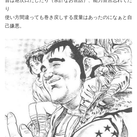
昔は逐次口だしたり（余計なお世話）、能力宣言忘れてた
り
使い方間違っても巻き戻しする度量はあったのになぁと自
己嫌悪。