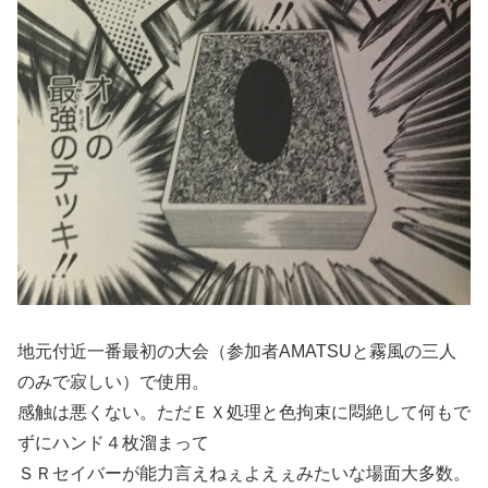
地元付近一番最初の大会（参加者AMATSUと霧風の三人
のみで寂しい）で使用。
感触は悪くない。ただＥＸ処理と色拘束に悶絶して何もで
ずにハンド４枚溜まって
ＳＲセイバーが能力言えねぇよえぇみたいな場面大多数。