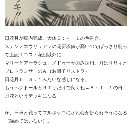
日花月が脳内完成。大体５：４：１の色割合。
ステンノエウリュアレの花要求値が高いのでばっさり削っ
て上記１コスト花組以外に
マリーとアーラシュ、メドゥーサのみ採用。月はリリィと
プロトランサーのみ（お団子リストラ）
日花月６：３：１みたいな感じになる。
もうヘクトールとＲエリだけで良くね→８：１：１の日ｔ
月花というデッキになる。
が、日単と戦ってフルボッコにされ心が折られそうになる
（諦めてはいない）。