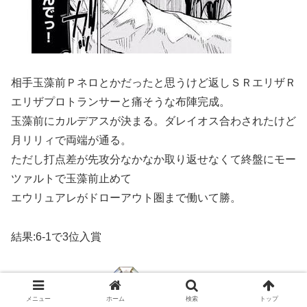
相手玉藻前Ｐネロとかだったと思うけど返しＳＲエリザＲ
エリザプロトランサーと痛そうな布陣完成。
玉藻前にカルデアスが決まる。ダレイオス合わされたけど
月リリィで両端が通る。
ただし打点差が先攻分なかなか取り返せなくて終盤にモー
ツァルトで玉藻前止めて
エウリュアレがドローアウト圏まで働いて勝。
結果:6-1で3位入賞
メニュー
ホーム
検索
トップ