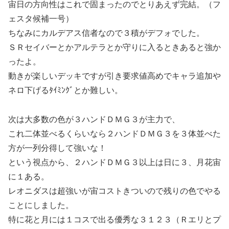
宙日の方向性はこれで固まったのでとりあえず完結。（フ
ェスタ候補一号）
ちなみにカルデアス信者なので３積がデフォでした。
ＳＲセイバーとかアルテラとか守りに入るときあると強か
ったよ。
動きが楽しいデッキですが引き要求値高めでキャラ追加や
ネロ下げるﾀｲﾐﾝｸﾞとか難しい。
次は大多数の色が３ハンドＤＭＧ３が主力で、
これ二体並べるくらいなら２ハンドＤＭＧ３を３体並べた
方が一列分得して強いな！
という視点から、２ハンドＤＭＧ３以上は日に３、月花宙
に１ある。
レオニダスは超強いが宙コストきついので残りの色でやる
ことにしました。
特に花と月には１コスで出る優秀な３１２３（Ｒエリとプ