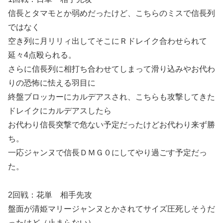
信長とタマモとか弱めだったけど、こちらのミスで信長列
ではなく
空き列に月リリィ出してそこにＲドレイク合わせられて
延々4点殴られる。
さらに信長列に相打ち合わせてしまって滑り込みやお代わ
りの恐怖に怯える羽目に
終盤ブロッカーにカルデアスされ、こちらも攻撃してきた
ドレイクにカルデアスしたら
お代わり信長突撃で危ない予定だったけどお代わり来ず勝
ち。
一応ジャンヌで信長ＤＭＧ０にしてやり過ごす予定だっ
た。
2回戦：花単 相手先攻
盤面が清姫マリージャンヌとかされてサイズ圧死しそうだ
ったけど（止まらない）