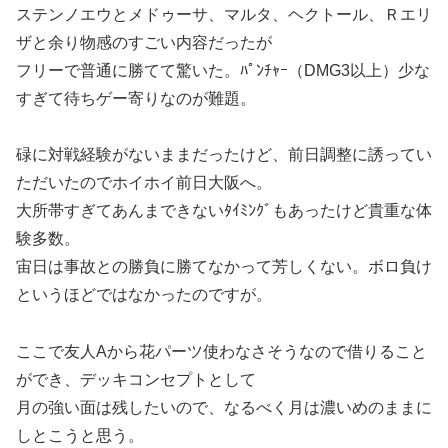
ステンノエウとメドゥーサ、マルタ、ヘクトール、Ｒエリ
ザと余り物感のすごい内容だったが
フリーで普通に勝てて驚いた。ﾊﾟﾝﾁｬｰ（DMG3以上）少な
すぎて待ちゲー寄りなのが難題。
碌に対戦経験がないままだったけど、前日調整に誘ってい
ただいたのでホイホイ前日大阪へ。
大所帯すぎてあんまできないﾀｲﾐﾝｸﾞもあったけど貴重な体
験多数。
宙日は事故との勝負に勝てなかって芳しくない。ボロ負け
というほどではなかったのですが。
ここで友人Aから花パーツ使わなさそうなので借りること
ができ、デッキコンセプトとして
月の強い面は残したいので、なるべく月は濃いめのままに
しとこうと思う。