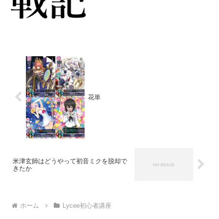
6回「手札...
花単
米津玄師はどうやって初音ミクを脱却で
きたか
ホーム
Lycee初心者講座