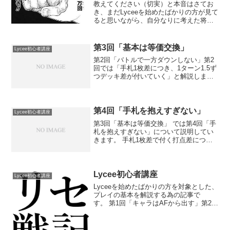
教えてください（切実）と本音はさてお
き、まだLyceeを始めたばかりの方が見て
ると思いながら、自分なりに考えた将来
の最強プレイヤーがグングン上達してい
くための方法や心構えについて徒然なる
ままに書いてみようと思います。つまり
第3回「基本は等価交換」
Lycee初心者講座
精神論ってことだよ...
第2回「バトルで一方ダウンしない」第2
回では「手札1枚差につき、1ターン1.5ず
つデッキ差が付いていく」と解説しまし
た。第3回はそれを踏まえて、「基本は等
価交換」について説明していきたいと思
います。 まず自分が玉田を登場させ、ア
グレッシブで...
第4回「手札を抱えすぎない」
Lycee初心者講座
第3回「基本は等価交換」 では第4回「手
札を抱えすぎない」について説明してい
きます。 手札1枚差で付く打点差につい
て説明してきましたが、これまでの話は
お互いが同じ枚数の手札を場に対して使
っているのが前提でした。というのも、
例えば相手が3ハン...
Lycee初心者講座
Lycee初心者講座
Lyceeを始めたばかりの方を対象とした、
プレイの基本を解説する為の記事で
す。 第1回「キャラはAFから出す」第2回
「バトルで一方ダウンしない」第3回「基
本は等価交換」第4回「手札を抱えすぎな
い」第5回「キャラに役割を持たせる」第