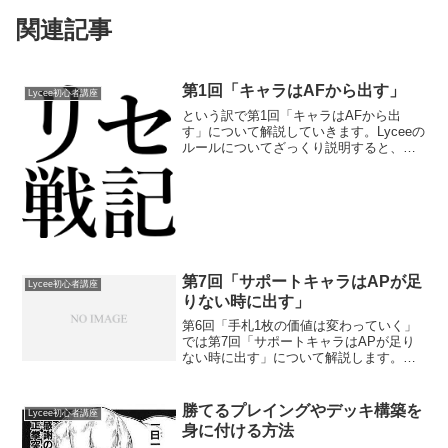
関連記事
第1回「キャラはAFから出す」
Lycee初心者講座
という訳で第1回「キャラはAFから出
す」について解説していきます。Lyceeの
ルールについてざっくり説明すると、・
キャラ、イベント、アイテム、エリアの4
種類のカードで構成された60枚の束＝デ
ッキ・相手のデッキを0枚にしたら勝ち。
デッキ＝ライ...
第7回「サポートキャラはAPが足
Lycee初心者講座
りない時に出す」
第6回「手札1枚の価値は変わっていく」
では第7回「サポートキャラはAPが足り
ない時に出す」について解説します。自
分が佐奈を出して、相手が対面DFに桃を
出してきたとします。佐奈のAPは3、桃
のDPは3なのでこのまま攻撃しても相手
勝てるプレイングやデッキ構築を
Lycee初心者講座
の桃はバトルの...
身に付ける方法